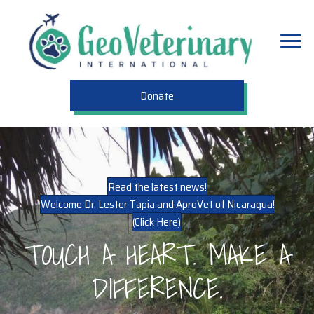
Donate
Read the latest news!
Welcome Dr. Lester Tapia and AproVet of Nicaragua!
(Click Here)
TOUCH A HEART. MAKE A
DIFFERENCE.